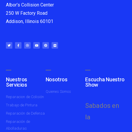
Albor’s Collision Center
250 W Factory Road
Addison, Illinois 60101
Nuestros
Nosotros
Escucha Nuestro
Servicios
Show
Quienes Somos
Reparacion de Colisión
Sabados en
Trabajo de Pintura
Reparación de Defensa
la
Reparación de
Abolladuras