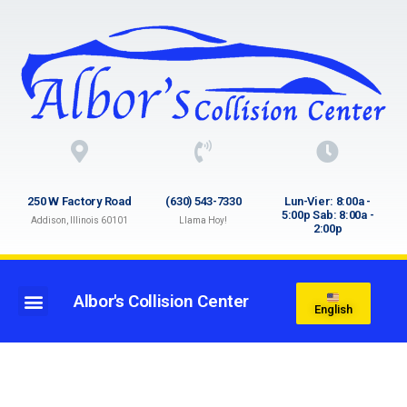
250 W Factory Road
(630) 543-7330
Lun-Vier: 8:00a -
5:00p Sab: 8:00a -
Addison, Illinois 60101
Llama Hoy!
2:00p
Albor's Collision Center
English