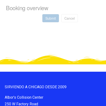
Booking overview
Submit
Cancel
SIRVIENDO A CHICAGO DESDE 2009
Albor’s Collision Center
250 W Factory Road