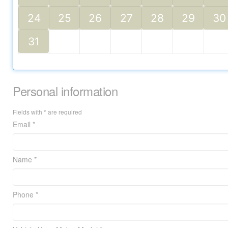
24
25
26
27
28
29
30
31
Personal information
Fields with * are required
Email *
Name *
Phone *