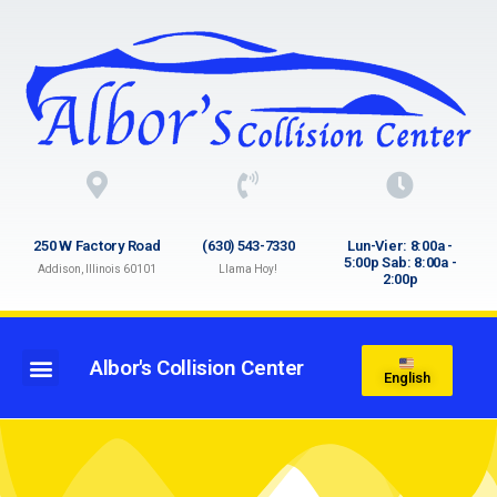
250 W Factory Road
(630) 543-7330
Lun-Vier: 8:00a -
5:00p Sab: 8:00a -
Addison, Illinois 60101
Llama Hoy!
2:00p
Albor's Collision Center
English