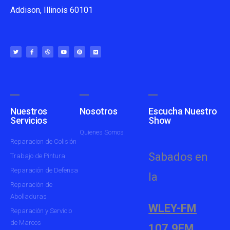
Addison, Illinois 60101
Nuestros
Nosotros
Escucha Nuestro
Servicios
Show
Quienes Somos
Reparacion de Colisión
Sabados en
Trabajo de Pintura
Reparación de Defensa
la
Reparación de
Abolladuras
WLEY-FM
Reparación y Servicio
de Marcos
107.9FM