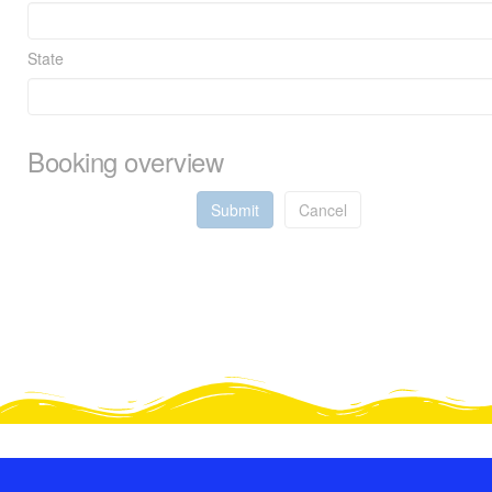
State
Booking overview
Submit
Cancel