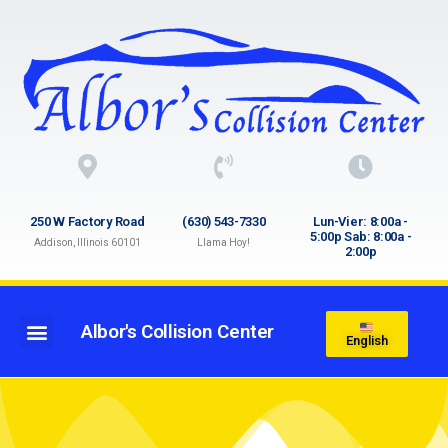
250 W Factory Road
(630) 543-7330
Lun-Vier: 8:00a -
5:00p Sab: 8:00a -
Addison, Illinois 60101
Llama Hoy!
2:00p
Albor's Collision Center
English