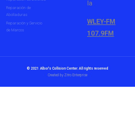
la
Reparación de
Abolladuras
WLEY-FM
Reparación y Servicio
de Marcos
107.9FM
© 2021 Albor's Collision Center. All rights reserved
Created by Zitro Enterprise